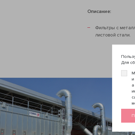
Описание:
Фильтры с металл
листовой стали.
Пользу
Для сб
М
и
а
и
с
м
П