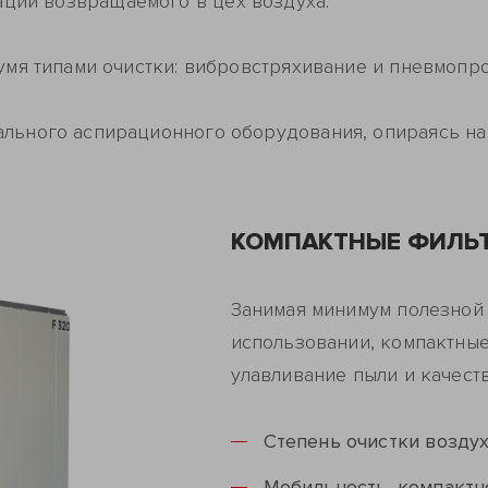
ции возвращаемого в цех воздуха.
умя типами очистки: вибровстряхивание и пневмопр
льного аспирационного оборудования, опираясь н
КОМПАКТНЫЕ ФИЛЬ
Занимая минимум полезной
использовании, компактны
улавливание пыли и качест
Степень очистки воздуха
Мобильность, компактн