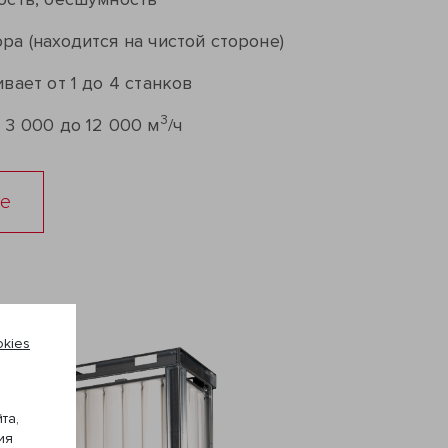
а (находится на чистой стороне)
вает от 1 до 4 станков
3
3 000 до 12 000 м
/ч
ге
kies
та,
ия