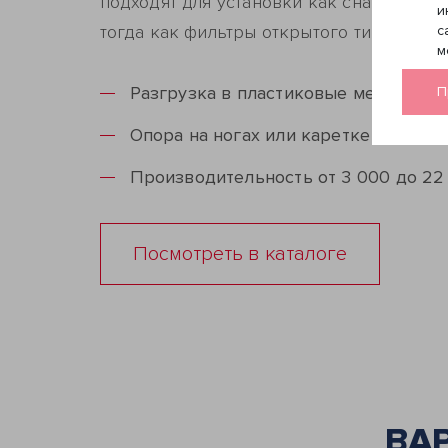
подходят для установки как снаружи, та
и
тогда как фильтры открытого типа – тол
с
м
Разгрузка в пластиковые мешки ст
П
Опора на ногах или каретке с колес
Производительность от 3 000 до 22
Посмотреть в каталоге
ВА