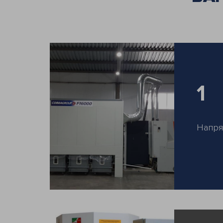
1
Напря