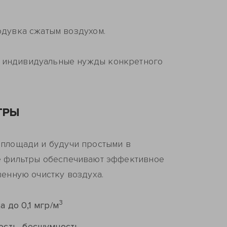
одувка сжатым воздухом.
а индивидуальные нужды конкретного
ТРЫ
 площади и будучи простыми в
е фильтры обеспечивают эффективное
венную очистку воздуха.
3
 до 0,1 мгр/м
ость, бесшумность