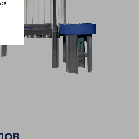
ься
ДОВ