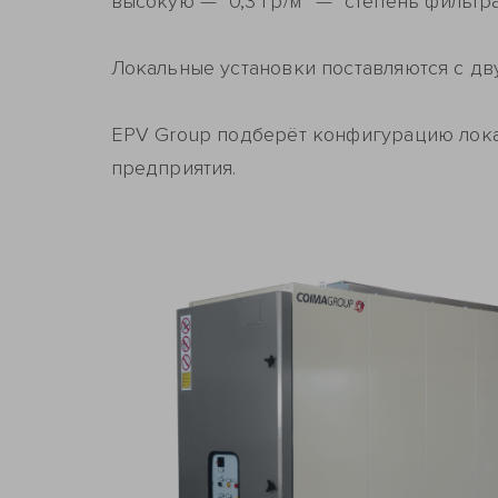
высокую
—
0,3 гр/м
—
степень фильтра
Локальные установки поставляются с дв
EPV Group подберёт конфигурацию лока
предприятия.