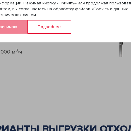
к и внутри помещения,
нформации. Нажимая кнопку «Принять» или продолжая пользоват
ько внутри.
айтом, вы соглашаетесь на обработку файлов «Cookie» и данных
етрических систем.
андартных размеров
ринимаю
Подробнее
ами
3
 000 м
/ч
РИАНТЫ ВЫГРУЗКИ ОТХО