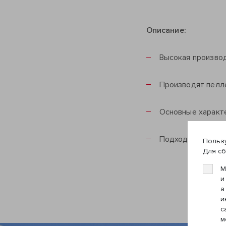
Описание:
Высокая производ
Производят пелл
Основные характе
Подходят для пер
Пользу
Для сб
М
и
а
и
с
м