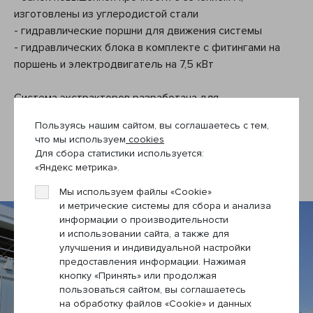
изготовлены из углеродистой стали
- гидравлические поршни для движения системы
- гидравлических блока в комплекте с фитингами на
поршень и электродвигатель на 7,5 кВт
Система экстракторов разработана для
автоматической разгрузки материала больших
Пользуясь нашим сайтом, вы соглашаетесь с тем,
объемов. «Подвижный пол» устанавливается в
что мы используем
cookies
специально подготовленном помещении и приводится в
Для сбора статистики используется:
движение помпами.
«Яндекс метрика».
Мы используем файлы «Cookie»
и метрические системы для сбора и анализа
информации о производительности
и использовании сайта, а также для
улучшения и индивидуальной настройки
предоставления информации. Нажимая
кнопку «Принять» или продолжая
пользоваться сайтом, вы соглашаетесь
на обработку файлов «Cookie» и данных