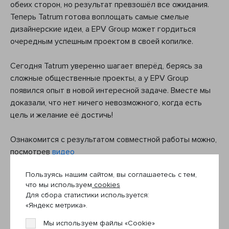
обеих сторон, но результат превзошёл все ожидания.
Теперь Tatrum готова воплощать самые смелые
дизайнерские идеи, а EPV Group может гордиться
очередным успешным проектом в своей копилке.
Сегодня Tatrum уверенно шагает вперёд, берясь за
сложные общественные проекты, а у EPV Group
появился опыт в новой интересной задаче. Вместе мы
доказали, что нет ничего невозможного, когда есть
цель и желание её достичь!
Ознакомится с результатом совместной работы можно,
посмотрев
видео
Пользуясь нашим сайтом, вы соглашаетесь с тем,
что мы используем
cookies
Для сбора статистики используется:
Предыдущая новость
«Яндекс метрика».
Мы используем файлы «Cookie»