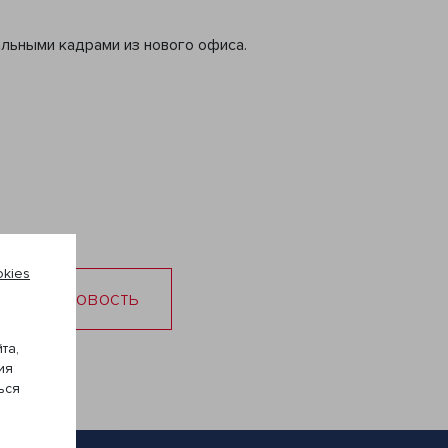
льными кадрами из нового офиса.
kies
ующая новость
та,
ия
ься