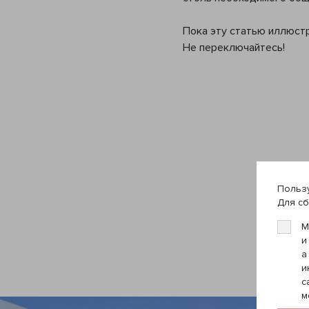
Пока эту статью иллюст
Не переключайтесь!
Пользу
Для сб
М
и
а
и
с
м