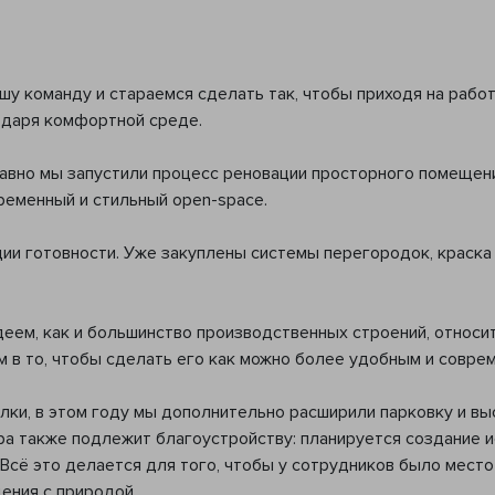
шу команду и стараемся сделать так, чтобы приходя на рабо
годаря комфортной среде.
давно мы запустили процесс реновации просторного помещен
ременный и стильный open-space.
ии готовности. Уже закуплены системы перегородок, краска
деем, как и большинство производственных строений, относ
 в то, чтобы сделать его как можно более удобным и совре
ки, в этом году мы дополнительно расширили парковку и вы
ра также подлежит благоустройству: планируется создание 
 Всё это делается для того, чтобы у сотрудников было место
ения с природой.