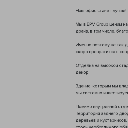
Наш офис станет лучше!
Мы в EPV Group ценим на
драйв, в том числе, бла
Именно поэтому не так 
скоро превратится в сов
Отделка на высокой стад
декор.
Здание, которым мы вла
мы системно инвестируем
Помимо внутренней отдел
Территория заднего дво
деревьев и кустарников.
столь необходимого общ