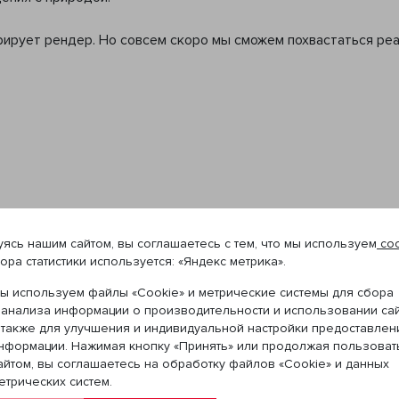
рирует рендер. Но совсем скоро мы сможем похвастаться реа
ясь нашим сайтом, вы соглашаетесь с тем, что мы используем
coo
ора статистики используется: «Яндекс метрика».
Предыдущая новость
След
ы используем файлы «Cookie» и метрические системы для сбора
 анализа информации о производительности и использовании сай
 также для улучшения и индивидуальной настройки предоставлен
нформации. Нажимая кнопку «Принять» или продолжая пользоват
айтом, вы соглашаетесь на обработку файлов «Cookie» и данных
етрических систем.