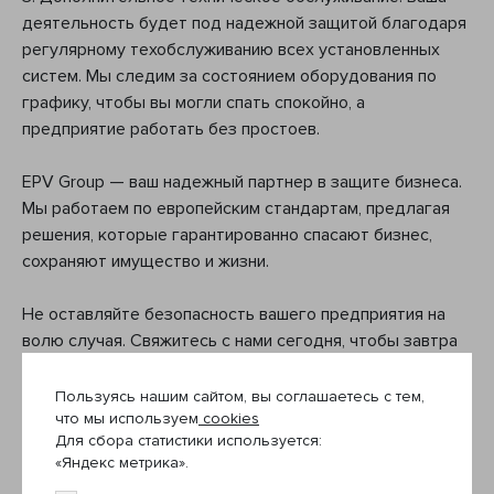
деятельность будет под надежной защитой благодаря
регулярному техобслуживанию всех установленных
систем. Мы следим за состоянием оборудования по
графику, чтобы вы могли спать спокойно, а
предприятие работать без простоев.
EPV Group — ваш надежный партнер в защите бизнеса.
Мы работаем по европейским стандартам, предлагая
решения, которые гарантированно спасают бизнес,
сохраняют имущество и жизни.
Не оставляйте безопасность вашего предприятия на
волю случая. Свяжитесь с нами сегодня, чтобы завтра
обеспечить надёжную защиту.
Пользуясь нашим сайтом, вы соглашаетесь с тем,
что мы используем
cookies
Для сбора статистики используется:
«Яндекс метрика».
Предыдущая новость